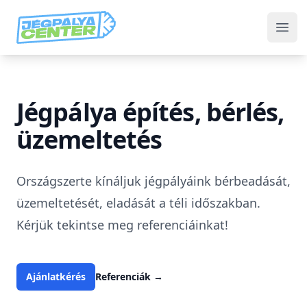
Jégpálya Center
Ope
Jégpálya építés, bérlés,
üzemeltetés
Országszerte kínáljuk jégpályáink bérbeadását,
üzemeltetését, eladását a téli időszakban.
Kérjük tekintse meg referenciáinkat!
Ajánlatkérés
Referenciák
→