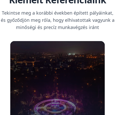
Tekintse meg a korábbi években épített pályáinkat,
és győződjön meg róla, hogy elhivatottak vagyunk a
minőségi és precíz munkavégzés iránt