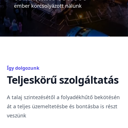
ember korcsolyázott nálunk
Így dolgozunk
Teljeskörű szolgáltatás
A talaj szintezésétől a folyadékhűtő bekötésén
át a teljes üzemeltetésbe és bontásba is részt
veszünk