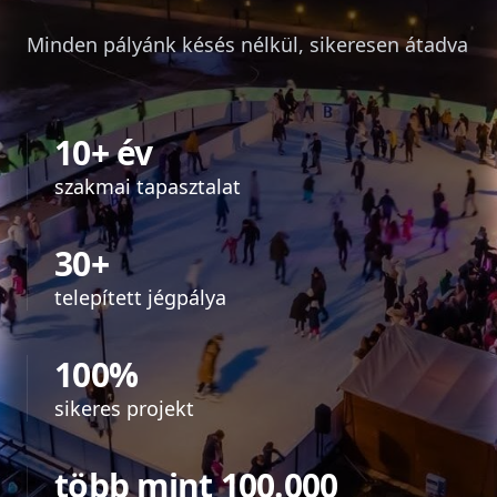
Minden pályánk késés nélkül, sikeresen átadva
10+ év
szakmai tapasztalat
30+
telepített jégpálya
100%
sikeres projekt
több mint 100.000